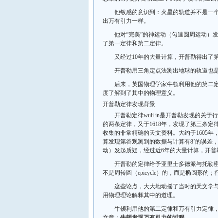
他敏感的意识到：火星的轨道并不是一
出万有引力一样。
他对“完美”的神运动（匀速圆周运动）
了第一定律和第二定律。
又经过10年的大量计算，开普勒得出了
开普勒用三角定点法测出地球的轨道也
后来，英国物理学家牛顿利用他的第二
度了解到了其中的物理意义。
开普勒定律发现背景
开普勒定律wuli.in是开普勒发现的
的两条定律，又于1618年，发现了第三条定
收集的非常精确的天文资料。大约于1605
算发现第谷观测到的数据与计算有8’的误差
动）发起质疑，经过近6年的大量计算，开普
开普勒的定律给予亚里士多德派与托勒
不是周转圆（epicycle）的，而是椭圆形
这些论点，大大地动摇了当时的天文学
用物理理论解释其中的道理。
牛顿利用他的第二定律和万有引力定律
文章：
牛顿发现万有引力的过程