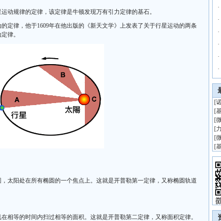
·
星运动规律的定律，该定律是牛顿发现万有引力定律的基石。
·
的定律，他于1609年在他出版的《新天文学》上发表了关于行星运动的两条
·
动定律。
·
·
·
[
[
[
[
[
[
圆，太阳处在所有椭圆的一个焦点上。这就是开普勒第一定律，又称椭圆轨道
线在相等的时间内扫过相等的面积。这就是开普勒第二定律，又称面积定律。