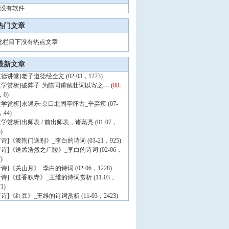
没有软件
热门文章
此栏目下没有热点文章
最新文章
道德讲堂
]
老子道德经全文
(02-03，1273)
文学赏析
]
破阵子·为陈同甫赋壮词以寄之—
(
08-
，0)
文学赏析
]
永遇乐·京口北固亭怀古_辛弃疾
(07-
，44)
文学赏析
]
出师表 / 前出师表，诸葛亮
(01-07，
)
唐诗
]
《渡荆门送别》_李白的诗词
(03-21，925)
唐诗
]
《送孟浩然之广陵》_李白的诗词
(02-06，
)
唐诗
]
《关山月》_李白的诗词
(02-06，1228)
唐诗
]
《过香积寺》_王维的诗词赏析
(11-03，
1)
唐诗
]
《红豆》_王维的诗词赏析
(11-03，2423)