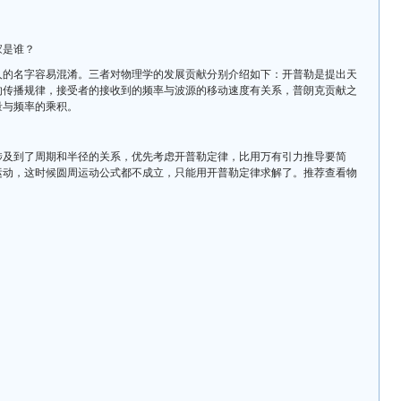
家是谁？
人的名字容易混淆。三者对物理学的发展贡献分别介绍如下：开普勒是提出天
的传播规律，接受者的接收到的频率与波源的移动速度有关系，普朗克贡献之
量与频率的乘积。
？
涉及到了周期和半径的关系，优先考虑开普勒定律，比用万有引力推导要简
运动，这时候圆周运动公式都不成立，只能用开普勒定律求解了。推荐查看物