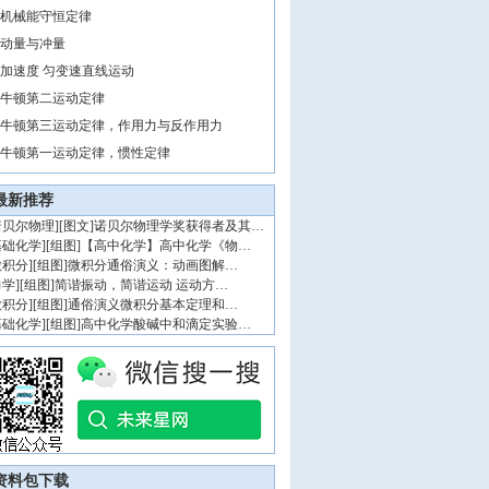
机械能守恒定律
动量与冲量
加速度 匀变速直线运动
牛顿第二运动定律
牛顿第三运动定律，作用力与反作用力
牛顿第一运动定律，惯性定律
最新推荐
诺贝尔物理
]
[图文]
诺贝尔物理学奖获得者及其…
基础化学
]
[组图]
【高中化学】高中化学《物…
微积分
]
[组图]
微积分通俗演义：动画图解…
力学
]
[组图]
简谐振动，简谐运动 运动方…
微积分
]
[组图]
通俗演义微积分基本定理和…
基础化学
]
[组图]
高中化学酸碱中和滴定实验…
资料包下载