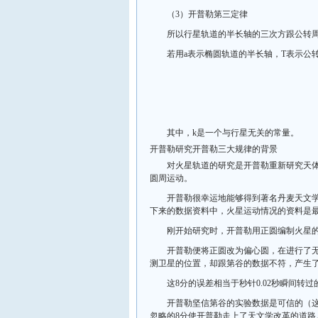
（3）开普勒第三定律
所以行星轨道的半长轴的三次方跟公转
若用a表示椭圆轨道的半长轴，T表示公
其中，k是一个与行星无关的常量。
开普勒研究开普勒三大规律的背景
对火星轨道的研究是开普勒重新研究天
圆周运动。
开普勒很幸运地能够得到著名丹麦天文学
下来的数据资料中，火星运动情况的资料是
刚开始研究时，开普勒用正圆编制火星
开普勒便将正圆改为偏心圆，在进行了
测卫星的位置，却跟第谷的数据不符，产生了
这8分的误差相当于秒针0.02秒瞬间转过
开普勒坚信第谷的实验数据是可信的（
忽略的8分使开普勒走上了天文学改革的道路