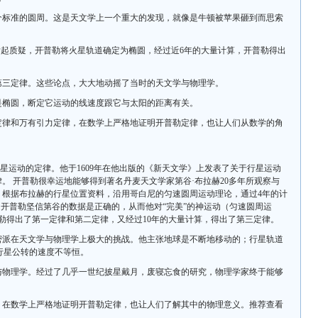
个标准的圆周。这是天文学上一个重大的发现，就像是牛顿被苹果砸到而思索
发起质疑，开普勒将火星轨道确定为椭圆，经过近6年的大量计算，开普勒得出
第三定律。这些论点，大大地动摇了当时的天文学与物理学。
是椭圆，断定它运动的线速度跟它与太阳的距离有关。
定律和万有引力定律，在数学上严格地证明开普勒定律，也让人们从数学的角
关于行星运动的定律。他于1609年在他出版的《新天文学》上发表了关于行星运动
律。 开普勒很幸运地能够得到著名丹麦天文学家第谷·布拉赫20多年所观察与
年，根据布拉赫的行星位置资料，沿用哥白尼的匀速圆周运动理论，通过4年的计
，开普勒坚信第谷的数据是正确的，从而他对“完美”的神运动（匀速圆周运
勒得出了第一定律和第二定律，又经过10年的大量计算，得出了第三定律。
密派在天文学与物理学上极大的挑战。他主张地球是不断地移动的；行星轨道
的；行星公转的速度不等恒。
与物理学。经过了几乎一世纪披星戴月，废寝忘食的研究，物理学家终于能够
，在数学上严格地证明开普勒定律，也让人们了解其中的物理意义。推荐查看