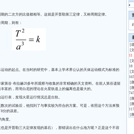
周期的二次方的比值都相等。这就是开普勒第三定律，又称周期定律。
转周期，则有：
[
[
11
[
18
体运动的起点。在当时的研究中，基本上学术界公认的天体运动模式为标准的
[
165
[
家第谷·布拉赫20多年所观察与收集的非常精确的天文资料。在前人第谷遗留
[
最丰富的，而哥白尼的理论在火星轨道上的偏离也是最大的。
747
的运行表，发现火星运行情况总是出轨。
[
[
无数次的试验后，他找到了与事实较为符合的方案。可是，依照这个方法来预
117
8分的误差。
[
的角度。
这也是开普勒三大定律发现的基石），那错误出在什么地方呢？正是这个不容
。