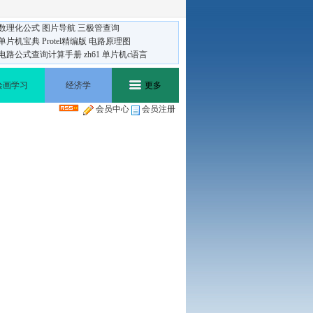
数理化公式
图片导航
三极管查询
单片机宝典
Protel精编版
电路原理图
电路公式查询计算手册
zh61
单片机c语言
绘画学习
经济学
更多
会员中心
会员注册
版权合作