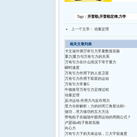
Tags：
开普勒,开普勒定律,力学
上一个文章：
动量定理
相关文章列表
卡文迪许测万有引力常量数值实验
重力|重力与万有引力的关系
万有引力在什么情况下等于重力
瞬时速度
万有引力作用下的人造卫星
万有引力作用下双星的运动
万有引力常量G
牛顿推导万有引力定律过程
动量定理
反冲运动 作用力与反作用力
受力分析解析：力的封闭三角形法则<
做功，求力做功的五大方法
带电粒子在磁场中圆周运动的周期公式？
卢瑟福α粒子散射实验
向心力
万有引力下的天体运动，三大宇宙速度