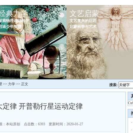
经典力学
文艺启蒙
探索物理基础科学
文艺复兴的巨匠
启迪少年智慧
启蒙科学与艺术
理
>>
力学
>> 正文
搜索:
Ct
大定律 开普勒行星运动定律
·
源：本站原创 点击数：
6393 更新时间：2020-01-27
·