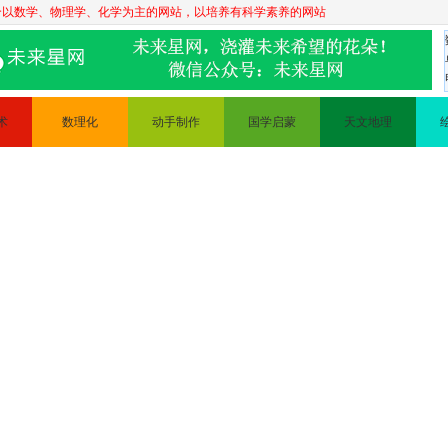
个以数学、物理学、化学为主的网站，以培养有科学素养的网站
术
数理化
动手制作
国学启蒙
天文地理
数学
科普实验
三字经
天文知识
描
物理
手工制作
古诗
描
化学
变废为宝
弟子规
理
电路