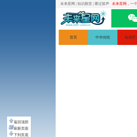
未来星网
|
知识殿堂
|
雁过留声
未来星网，一
首页
中华传统
绘画艺
文学
简笔画
道德讲堂
人体素
静物素
绘画原
返回顶部
刷新页面
下到页底