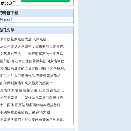
资料包下载
没有软件
热门文章
米开朗基罗素描大全 人体素描
从几何体到人体结构，你想要的人体素描…
文艺复兴三杰——米开朗基罗的一生及其…
脸部肌肉 石膏头像的骨骼与肌肉素描教程
素描绘画形体的含义详解 理解了艺考绝对…
朋毛才仁大卫素描作品,石膏像素描作品
如何做到素描中高光很亮的感觉？
素描球体 暗面 灰面 亮面 反光面 高光点…
如何学素描——怎样做到素描中高光很亮…
十二面体 正五边形多面体结构素描教程
不锈钢水壶素描画步骤 高清大图
学素描头像前为什么要画石膏像？学石膏…