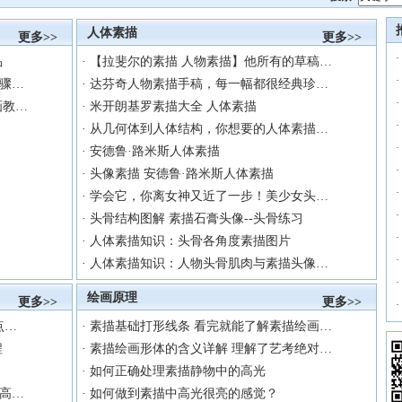
人体素描
更多>>
更多>>
·
品
·
【拉斐尔的素描 人物素描】他所有的草稿…
·
骤…
·
达芬奇人物素描手稿，每一幅都很经典珍…
·
画教…
·
米开朗基罗素描大全 人体素描
·
·
从几何体到人体结构，你想要的人体素描…
·
·
安德鲁·路米斯人体素描
·
·
头像素描 安德鲁·路米斯人体素描
·
·
学会它，你离女神又近了一步！美少女头…
·
·
头骨结构图解 素描石膏头像--头骨练习
·
·
人体素描知识：头骨各角度素描图片
·
·
人体素描知识：人物头骨肌肉与素描头像…
·
绘画原理
更多>>
更多>>
·
点…
·
素描基础打形线条 看完就能了解素描绘画…
程
·
素描绘画形体的含义详解 理解了艺考绝对…
·
如何正确处理素描静物中的高光
高…
·
如何做到素描中高光很亮的感觉？