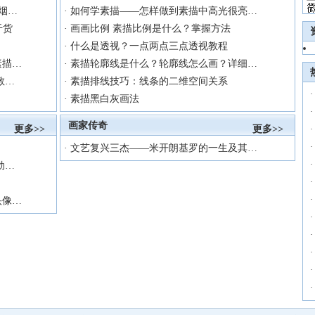
烟…
·
如何学素描——怎样做到素描中高光很亮…
干货
·
画画比例 素描比例是什么？掌握方法
·
什么是透视？一点两点三点透视教程
素描…
·
素描轮廓线是什么？轮廓线怎么画？详细…
教…
·
素描排线技巧：线条的二维空间关系
·
·
素描黑白灰画法
·
画家传奇
更多>>
更多>>
·
·
·
文艺复兴三杰——米开朗基罗的一生及其…
·
勃…
·
·
头像…
·
·
·
·
·