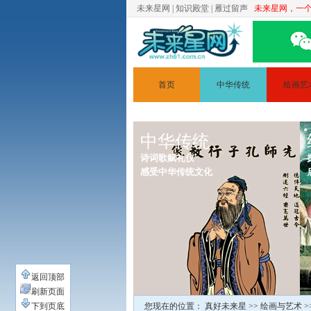
未来星网
|
知识殿堂
|
雁过留声
未来星网，一
首页
中华传统
绘画艺
文学
简笔画
中华传统
道德讲堂
人体素
诗词歌赋礼仪
静物素
感受中华传统文化
绘画原
返回顶部
刷新页面
下到页底
您现在的位置：
真好未来星
>>
绘画与艺术
>