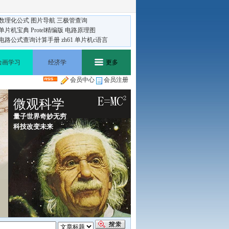
数理化公式
图片导航
三极管查询
单片机宝典
Protel精编版
电路原理图
电路公式查询计算手册
zh61
单片机c语言
绘画学习
经济学
更多
会员中心
会员注册
版权合作
微观科学
量子世界奇妙无穷
科技改变未来