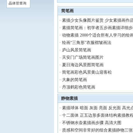
晶体管查询
简笔画
·
素描少女头像图片鉴赏 少女素描画作
·
素描简笔画：初学者五步画素描详细步
·
动物素描 2000个适合所有人学习的绘
·
绘画“三角形”衣服褶皱画法
·
庐山风景简笔画
·
天安门广场简笔画图片
·
夏日海边风景图简笔画
·
简笔画彩色风景黄山迎客松
·
大象的简笔画
·
丹顶鹤彩色简笔画
静物素描
·
素描球体 暗面 灰面 亮面 反光面 高光
·
十二面体 正五边形多面体结构素描教
·
不锈钢水壶素描画步骤 高清大图
·
质感和空间非常好的组合素描静物三张