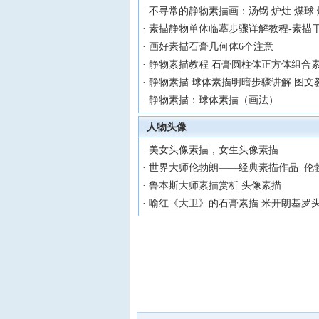
·
不寻常的静物素描画：汤锅 炉灶 煤球 
·
素描静物单体临摹步骤详解教程-素描
·
画好素描石膏几何体6个注意
·
静物素描教程 石膏圆柱体正方体组合
·
静物素描 球体素描明暗步骤讲解 图文
·
静物素描：球体素描（画法）
人物头像
·
美女头像素描，女生头像素描
·
世界大师伦勃朗——经典素描作品 伦
·
鲁本斯大师素描赏析 头像素描
·
喻红《大卫》的石膏素描 米开朗基罗