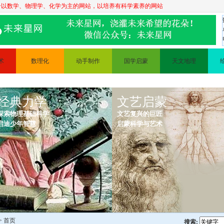
个以数学、物理学、化学为主的网站，以培养有科学素养的网站
术
数理化
动手制作
国学启蒙
天文地理
数学
科普实验
三字经
天文知识
描
经典力学
物理
手工制作
古诗
文艺启蒙
地理知识
探索物理基础科学
文艺复兴的巨匠
描
化学
变废为宝
弟子规
启迪少年智慧
启蒙科学与艺术
理
电路
> 首页
搜索: