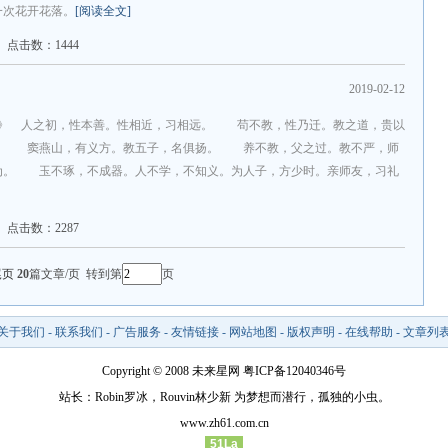
一次花开花落。
[阅读全文]
点击数：1444
2019-02-12
经》 人之初，性本善。性相近，习相远。 苟不教，性乃迁。教之道，贵以
。 窦燕山，有义方。教五子，名俱扬。 养不教，父之过。教不严，师
。 玉不琢，不成器。人不学，不知义。为人子，方少时。亲师友，习礼
点击数：2287
尾页
20
篇文章/页 转到第
页
关于我们
-
联系我们
-
广告服务
-
友情链接
-
网站地图
-
版权声明
-
在线帮助
-
文章列
Copyright © 2008 未来星网
粤ICP备12040346号
站长：Robin罗冰，Rouvin林少新 为梦想而潜行，孤独的小虫。
www.zh61.com.cn
51La