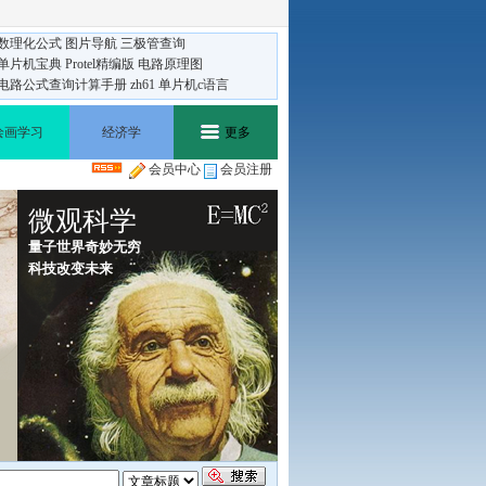
数理化公式
图片导航
三极管查询
单片机宝典
Protel精编版
电路原理图
电路公式查询计算手册
zh61
单片机c语言
绘画学习
经济学
更多
会员中心
会员注册
版权合作
微观科学
量子世界奇妙无穷
科技改变未来