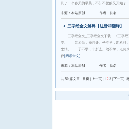
到了一个春天的早晨，不知不觉的又开始了
来源：本站原创
作者：佚名
三字经全文解释【注音和翻译】
三字经全文_三字经全文下载 《三字
专。 昔孟母，择邻处。子不学，断机杼
之惰。 子不学，非所宜。幼不学，老何为
仪
[阅读全文]
来源：本站原创
作者：佚名
共
50
篇文章
首页
|
上一页
|
1
2
3
|
下一页
|