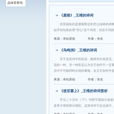
晶体管查询
《鹿柴》_王维的诗词
诗里描绘的是鹿柴附近的空山深林的傍晚
似乎特别喜欢用“空山”这个词语，但在不同
来源：本站原创
作者：佚名
《鸟鸣涧》_王维的诗词
关于这首诗中的桂花，颇有些分歧意见
花的一种。另一种意见认为文艺创作不一定
活中不可能同时出现的事物，在文艺创作中
来源：本站原创
作者：佚名
《使至塞上》_王维的诗词赏析
开元二十五年（737）河西节度副大使
是将王维排挤出朝廷。这首诗作于赴边途中