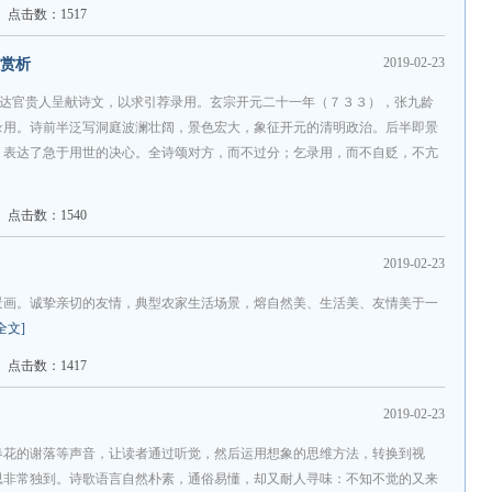
点击数：1517
2019-02-23
词赏析
是向达官贵人呈献诗文，以求引荐录用。玄宗开元二十一年（７３３），张九龄
录用。诗前半泛写洞庭波澜壮阔，景色宏大，象征开元的清明政治。后半即景
，表达了急于用世的决心。全诗颂对方，而不过分；乞录用，而不自贬，不亢
点击数：1540
2019-02-23
景画。诚挚亲切的友情，典型农家生活场景，熔自然美、生活美、友情美于一
全文]
点击数：1417
2019-02-23
春花的谢落等声音，让读者通过听觉，然后运用想象的思维方法，转换到视
思非常独到。诗歌语言自然朴素，通俗易懂，却又耐人寻味：不知不觉的又来