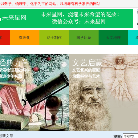
个以数学、物理学、化学为主的网站，以培养有科学素养的网站
术
数理化
动手制作
国学启蒙
天文地理
数学
科普实验
三字经
天文知识
描
经典力学
物理
手工制作
古诗
文艺启蒙
地理知识
探索物理基础科学
文艺复兴的巨匠
描
化学
变废为宝
弟子规
启迪少年智慧
启蒙科学与艺术
理
电路
 最新文章
搜索: