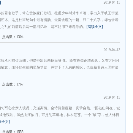
2019-04-13
词
年的著名歌手，常在贵族豪门歌唱。杜甫少年时才华卓著，常出入于岐王李范
唱艺术。这是杜甫绝句中最有情韵、最富含蕴的一篇。只二十八字，却包含着
史之乱的前前后后写一部回忆录，是不妨用它来题卷的。
[阅读全文]
点击数：1304
2019-04-13
颂丞相辅佐两朝，惋惜他出师未捷而身 死。既有尊蜀正统观念，又有才困时
深敬意，缅怀他生前的显赫功勋，并寄予了无穷的感叹，也蕴藉着诗人匡时济
点击数：1767
2019-04-13
四句写心念亲人境况，充溢离情。全诗沉着蕴藉，真挚自然。“国破山河在，城
城池残破，虽然山河依旧，可是乱草遍地，林木苍苍。一个“破”字，使人怵目
读全文]
点击数：1555