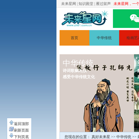
未来星网
|
知识殿堂
|
雁过留声
未来星网，一
首页
中华传统
绘画艺
文学
简笔画
中华传统
道德讲堂
人体素
诗词歌赋礼仪
静物素
感受中华传统文化
绘画原
返回顶部
刷新页面
下到页底
您现在的位置：
真好未来星
>>
中华传统
>>