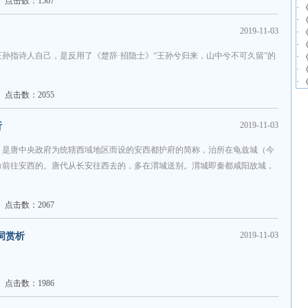
点击数：1567
·
·
2019-11-03
·
·
孙指诗人自己，是反用了《楚辞·招隐士》“王孙兮归来，山中兮不可久留”的
·
·
·
点击数：2055
2019-11-03
析
，是唐中央政府为统辖西域地区而设的安西都护府的简称，治所在龟兹城（今
命前往安西的。唐代从长安往西去的，多在渭城送别。渭城即秦都咸阳故城，
点击数：2067
2019-11-03
词赏析
点击数：1986