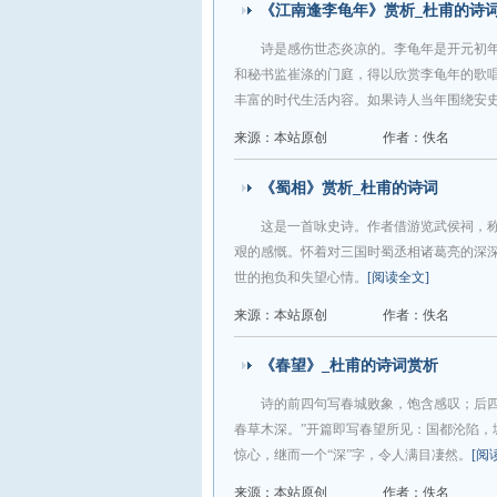
《江南逢李龟年》赏析_杜甫的诗
诗是感伤世态炎凉的。李龟年是开元初
和秘书监崔涤的门庭，得以欣赏李龟年的歌
丰富的时代生活内容。如果诗人当年围绕安
来源：本站原创
作者：佚名
《蜀相》赏析_杜甫的诗词
这是一首咏史诗。作者借游览武侯祠，称
艰的感慨。怀着对三国时蜀丞相诸葛亮的深
世的抱负和失望心情。
[阅读全文]
来源：本站原创
作者：佚名
《春望》_杜甫的诗词赏析
诗的前四句写春城败象，饱含感叹；后
春草木深。”开篇即写春望所见：国都沦陷，
惊心，继而一个“深”字，令人满目凄然。
[阅
来源：本站原创
作者：佚名