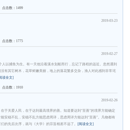
点击数：1499
2019-03-23
点击数：1775
2019-02-27
陵有个人以捕鱼为生。有一天他沿着溪水划船而行，忘记了路程的远近。忽然遇到
间没有其它树木，花草鲜嫩美丽，地上的落花繁多交杂，渔人对此感到非常诧
[阅读全文]
点击数：1910
2019-02-26
在于关爱人民，在于达到最高境界的善。知道要达到“至善”的境界方能确定
能安稳不乱，安稳不乱方能思虑周详，思虑周详方能达到“至善”。凡物都有
它们的先后次序，就与《大学》的宗旨相差不远了。
[阅读全文]