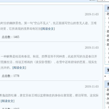
·
2019-11-03
·
·
时分的幽静景色。第一句“空山不见人”，先正面描写空山的杳无人迹。王维
·
的诗里，它所表现的境界却有区别
[阅读全文]
·
·
点击数：1465
·
·
2019-11-03
·
·
。一种解释是桂花有春花、秋花、四季花等不同种类，此处所写的当是春日开
·
要照搬生活，传说王维画的《袁安卧雪图》，在雪中还有碧绿的芭蕉，现实生
·
是允许的。
[阅读全文]
点击数：1778
2019-11-03
·
·
崔希逸战胜吐蕃，唐玄宗命王维以监察御史的身份出塞宣慰，察访军情。这实际
·
。
[阅读全文]
·
·