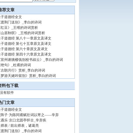
推荐文章
老子道德经全文
《渡荆门送别》_李白的诗词
《红豆》_王维的诗词赏析
《山居秋暝》_王维的诗词赏析
老子道德经 第八十一章原文及译文
老子道德经 第七十五章原文及译文
老子道德经 第六十章原文及译文
老子道德经 第四十六章原文及译文
《宣州谢朓楼饯别校书叔云》_李白的诗词
《绝句》_杜甫的诗词
《古朗月行》赏析_李白的诗词
《梦游天姥吟留别》赏析_李白的诗词
资料包下载
没有软件
热门文章
老子道德经全文
破阵子·为陈同甫赋壮词以寄之——辛弃
永遇乐·京口北固亭怀古_辛弃疾
出师表 / 前出师表，诸葛亮
《渡荆门送别》_李白的诗词