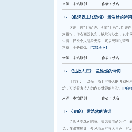
来源：本站原创
作者：佚名
《临洞庭上张丞相》 孟浩然的诗
这是一首“干禄”诗。所谓“干禄”，即
为丞相，作者西游长安，以此诗献之，以求
生情，抒发个人进身无路，闲居无聊的苦衷
不卑，十分得体。
[阅读全文]
来源：本站原创
作者：佚名
《过故人庄》_孟浩然的诗词
【简析】：这是一幅非常朴实的田园风
炉，可以看出诗人的内心世界的和谐。
[阅读
来源：本站原创
作者：佚名
《春晓》 孟浩然的诗词
诗歌从春鸟的啼鸣、春风春雨的吹打、
觉，在眼前展开一夜风雨后的春天景色，构